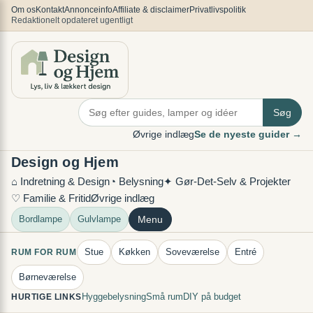
Spring
×
Om os
Kontakt
Annonceinfo
Affiliate & disclaimer
Privatlivspolitik
Redaktionelt opdateret ugentligt
til
indhold
Søg
Øvrige indlæg
Se de nyeste guider →
Design og Hjem
⌂ Indretning & Design
◔ Belysning
✦ Gør-Det-Selv & Projekter
♡ Familie & Fritid
Øvrige indlæg
Bordlampe
Gulvlampe
Menu
Stue
Køkken
Soveværelse
Entré
RUM FOR RUM
Børneværelse
Hyggebelysning
Små rum
DIY på budget
HURTIGE LINKS