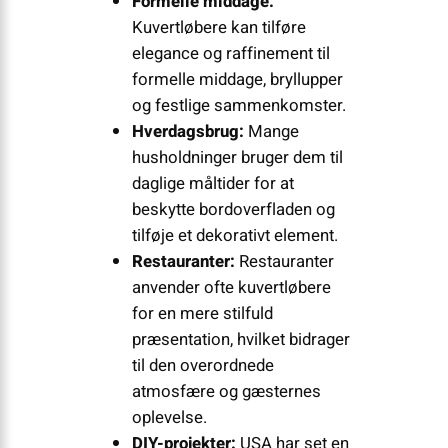
Formelle middage:
Kuvertløbere kan tilføre
elegance og raffinement til
formelle middage, bryllupper
og festlige sammenkomster.
Hverdagsbrug:
Mange
husholdninger bruger dem til
daglige måltider for at
beskytte bordoverfladen og
tilføje et dekorativt element.
Restauranter:
Restauranter
anvender ofte kuvertløbere
for en mere stilfuld
præsentation, hvilket bidrager
til den overordnede
atmosfære og gæsternes
oplevelse.
DIY-projekter:
USA har set en