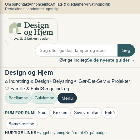
Spring
×
Om os
Kontakt
Annonceinfo
Affiliate & disclaimer
Privatlivspolitik
Redaktionelt opdateret ugentligt
til
indhold
Søg
Øvrige indlæg
Se de nyeste guider →
Design og Hjem
⌂ Indretning & Design
◔ Belysning
✦ Gør-Det-Selv & Projekter
♡ Familie & Fritid
Øvrige indlæg
Bordlampe
Gulvlampe
Menu
Stue
Køkken
Soveværelse
Entré
RUM FOR RUM
Børneværelse
Hyggebelysning
Små rum
DIY på budget
HURTIGE LINKS