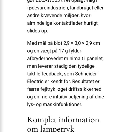
gør ZB5AW353 til et oplagt valg i
fødevareindustrien, landbruget eller
andre krævende miljøer, hvor
almindelige kontaktflader hurtigt
slides op.
Med mål på blot 2,9 × 3,0 × 2,9 cm
og en vægt på 17 g fylder
afbryderhovedet minimalt i panelet,
men leverer stadig den tydelige
taktile feedback, som Schneider
Electric er kendt for. Resultatet er
færre fejltryk, øget driftssikkerhed
og en mere intuitiv betjening af dine
lys- og maskinfunktioner.
Komplet information
om lampetryk