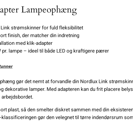
dapter Lampeophæng
Link strømskinner for fuld fleksibilitet
ort finish, der matcher din indretning
llation med klik-adapter
 pr. lampe – ideel til både LED og kraftigere pærer
Runner
æng gør det nemt at forvandle din Nordlux Link strømskinne t
dekorative lamper. Med adapteren kan du frit placere belysn
l arbejdsbordet.
sort plast, så den smelter diskret sammen med din eksisteren
0-klassificeringen gør den velegnet til tørre indendørsrum so