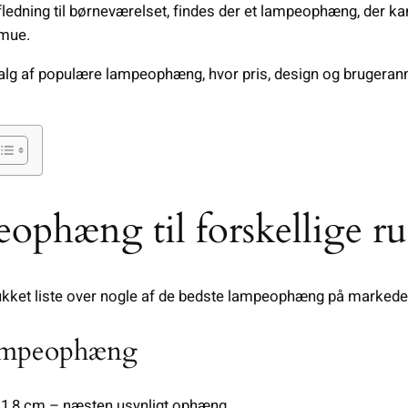
fledning til børneværelset, findes der et lampeophæng, der ka
rmue.
alg af populære lampeophæng, hvor pris, design og brugeranm
eophæng til forskellige r
ukket liste over nogle af de bedste lampeophæng på markedet
ampeophæng
n 1,8 cm – næsten usynligt ophæng