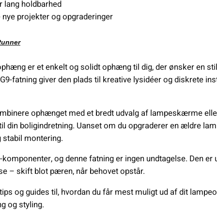
er lang holdbarhed
de nye projekter og opgraderinger
Runner
æng er et enkelt og solidt ophæng til dig, der ønsker en stil
-fatning giver den plads til kreative lysidéer og diskrete inst
kombinere ophænget med et bredt udvalg af lampeskærme elle
til din boligindretning. Uanset om du opgraderer en ældre lamp
g stabil montering.
el-komponenter, og denne fatning er ingen undtagelse. Den er 
e – skift blot pæren, når behovet opstår.
tips og guides til, hvordan du får mest muligt ud af dit lampeo
ng og styling.