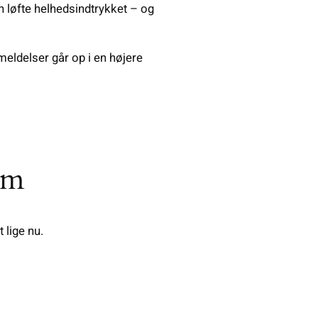
n løfte helhedsindtrykket – og
eldelser går op i en højere
um
 lige nu.