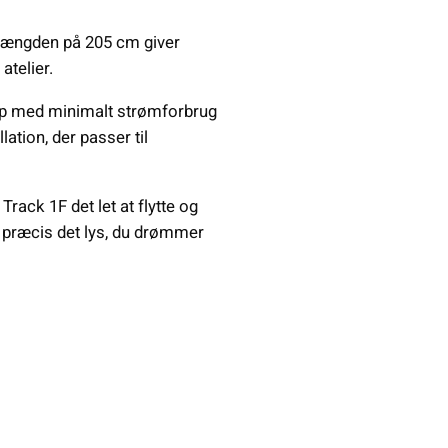
s længden på 205 cm giver
atelier.
up med minimalt strømforbrug
ation, der passer til
ack 1F det let at flytte og
abe præcis det lys, du drømmer