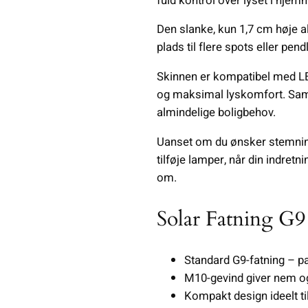
fuld kontrol over lyset i hjemm
Den slanke, kun 1,7 cm høje a
plads til flere spots eller pend
Skinnen er kompatibel med LE
og maksimal lyskomfort. Samti
almindelige boligbehov.
Uanset om du ønsker stemnings
tilføje lamper, når din indretn
om.
Solar Fatning 
Standard G9-fatning – pa
M10-gevind giver nem o
Kompakt design ideelt ti