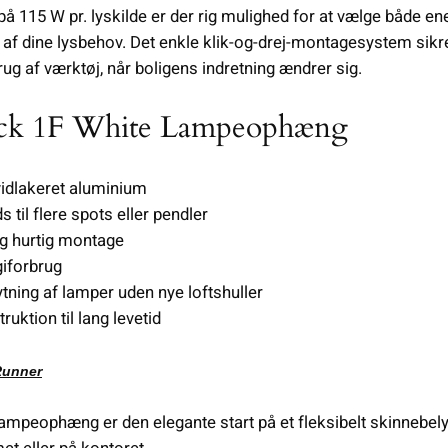
 115 W pr. lyskilde er der rig mulighed for at vælge både e
t af dine lysbehov. Det enkle klik-og-drej-montagesystem sikrer
brug af værktøj, når boligens indretning ændrer sig.
ack 1F White Lampeophæng
vidlakeret aluminium
 til flere spots eller pendler
g hurtig montage
giforbrug
ytning af lamper uden nye loftshuller
ktion til lang levetid
Runner
mpeophæng er den elegante start på et fleksibelt skinnebely