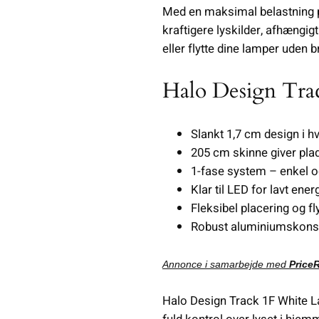
Med en maksimal belastning på
kraftigere lyskilder, afhængig
eller flytte dine lamper uden 
Halo Design Tr
Slankt 1,7 cm design i h
205 cm skinne giver plads
1-fase system – enkel o
Klar til LED for lavt ener
Fleksibel placering og fl
Robust aluminiumskonstru
Annonce i samarbejde med
Price
Halo Design Track 1F White La