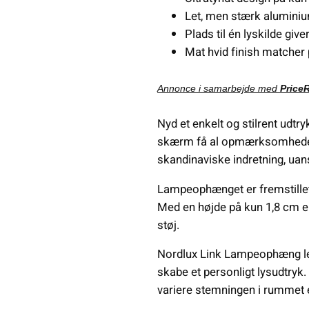
Let, men stærk aluminiu
Plads til én lyskilde giv
Mat hvid finish matcher 
Annonce i samarbejde med
Price
Nyd et enkelt og stilrent udt
skærm få al opmærksomheden. 
skandinaviske indretning, uans
Lampeophænget er fremstillet a
Med en højde på kun 1,8 cm er 
støj.
Nordlux Link Lampeophæng leve
skabe et personligt lysudtryk. 
variere stemningen i rummet 