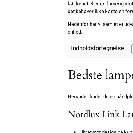
køkkenet eller en farverig sto
det behøver ikke koste en fo
Nedenfor har vi samlet et udv
enhed.
Indholdsfortegnelse
Bedste lamp
Herunder finder du en håndpl
Nordlux Link L
Ultratyndt design på ku