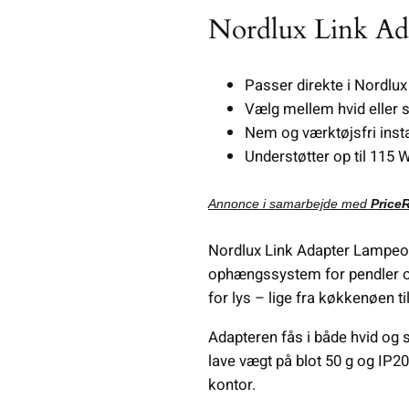
Nordlux Link A
Passer direkte i Nordlux 
Vælg mellem hvid eller s
Nem og værktøjsfri insta
Understøtter op til 115 W
Annonce i samarbejde med
Price
Nordlux Link Adapter Lampeoph
ophængssystem for pendler og 
for lys – lige fra køkkenøen ti
Adapteren fås i både hvid og 
lave vægt på blot 50 g og IP2
kontor.