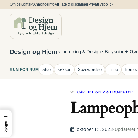
Spring
Om os
Kontakt
Annonceinfo
Affiliate & disclaimer
Privatlivspolitik
til
indhold
Design og Hjem
⌂ Indretning & Design
◔ Belysning
✦ Gør-
Stue
Køkken
Soveværelse
Entré
Børnev
RUM FOR RUM
GØR-DET-SELV & PROJEKTER
Lampeophæ
→
Indhold
oktober 15, 2023
•
Opdateret r