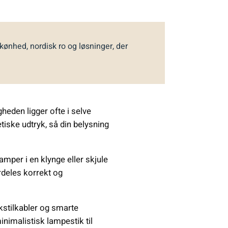
skønhed, nordisk ro og løsninger, der
heden ligger ofte i selve
iske udtryk, så din belysning
mper i en klynge eller skjule
rdeles korrekt og
ekstilkabler og smarte
imalistisk lampestik til