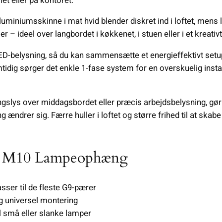
et eller på kontoret.
luminiumsskinne i mat hvid blender diskret ind i loftet, men
ler – ideel over langbordet i køkkenet, i stuen eller i et kreativt 
D-belysning, så du kan sammensætte et energieffektivt set
dig sørger det enkle 1-fase system for en overskuelig install
lys over middagsbordet eller præcis arbejdsbelysning, gør Tr
ing ændrer sig. Færre huller i loftet og større frihed til at sk
G9 M10 Lampeophæng
sser til de fleste G9-pærer
g universel montering
l små eller slanke lamper