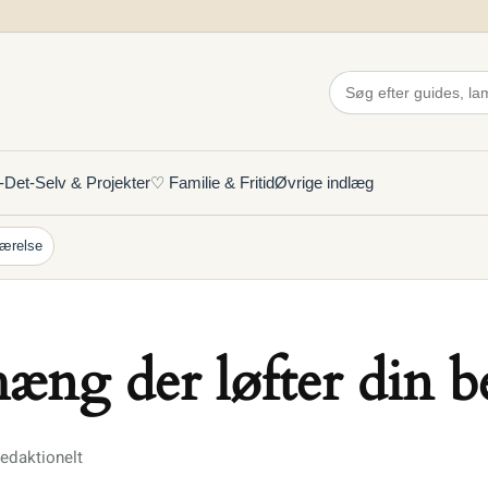
Det-Selv & Projekter
♡ Familie & Fritid
Øvrige indlæg
ærelse
ng der løfter din b
edaktionelt