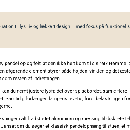
iration til lys, liv og lækkert design – med fokus på funktionel 
pendel op og følt, at den ikke helt kom til sin ret? Hemmelig
en afgørende element styrer både højden, vinklen og det æstet
 som resten af indretningen.
an du nemt justere lysfaldet over spisebordet, samle flere la
et. Samtidig forlænges lampens levetid, fordi belastningen fo
gerne.
øsninger i alt fra børstet aluminium og messing til diskrete t
anset om du søger et klassisk pendelophæng til stuen, et min