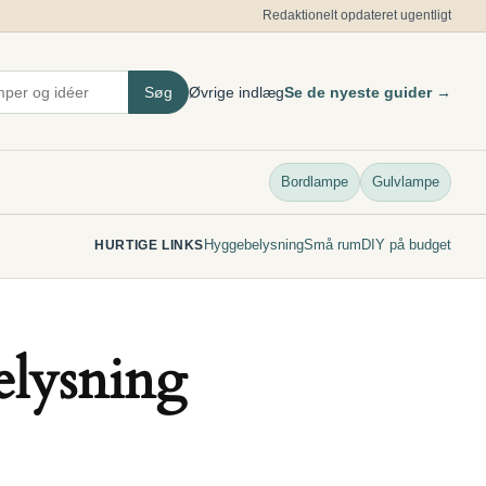
Redaktionelt opdateret ugentligt
Søg
Øvrige indlæg
Se de nyeste guider →
Bordlampe
Gulvlampe
Hyggebelysning
Små rum
DIY på budget
HURTIGE LINKS
elysning