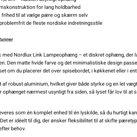
mskonstruktion for lang holdbarhed
er frihed til at vælge pære og skærm selv
problemfrit de fleste nordiske indretningsstile
Runner
ryk med Nordlux Link Lampeophæng – et diskret ophæng, der la
Den matte hvide farve og det minimalistiske design passer
et om du placerer det over spisebordet, i køkkenet eller i ent
f robust aluminium, hvilket giver både styrke og en let vægt,
ophænget nærmest usynligt fra siden, så lyset får lov til at s
res som én komplet enhed til én lyskilde, så du hurtigt kan
Det er idéelt til dig, der ønsker fleksibilitet til at skifte pær
efter behov.