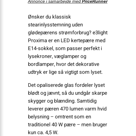
Annonce i samarbejde med
PriceRunner
Ønsker du klassisk
stearinlysstemning uden
glødepærens strømforbrug? e3light
Proxima er en LED kertepære med
E14-sokkel, som passer perfekt i
lysekroner, væglamper og
bordlamper, hvor det dekorative
udtryk er lige så vigtigt som lyset.
Det opaliserede glas fordeler lyset
blødt og jævnt, så du undgår skarpe
skygger og blænding. Samtidig
leverer pæren 470 lumen varm hvid
belysning – omtrent som en
traditionel 40 W pære – men bruger
kun ca. 4,5 W.