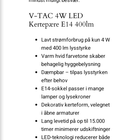
mindst muligt besvær.
V-TAC 4W LED
Kertepære E14 400lm
Lavt strømforbrug på kun 4 W
med 400 lm lysstyrke
Varm hvid farvetone skaber
behagelig hyggebelysning
Dæmpbar – tilpas lysstyrken
efter behov
E14-sokkel passer i mange
lamper og lysekroner
Dekorativ kerteform, velegnet
i åbne armaturer
Lang levetid på op til 15.000
timer minimerer udskiftninger
LED-teknologi reducerer både