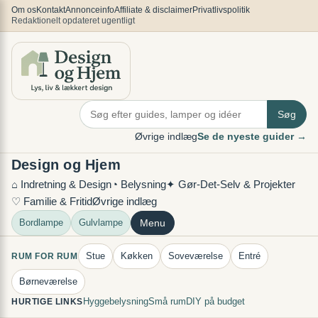
Spring
×
Om os
Kontakt
Annonceinfo
Affiliate & disclaimer
Privatlivspolitik
Redaktionelt opdateret ugentligt
til
indhold
Søg
Øvrige indlæg
Se de nyeste guider →
Design og Hjem
⌂ Indretning & Design
◔ Belysning
✦ Gør-Det-Selv & Projekter
♡ Familie & Fritid
Øvrige indlæg
Bordlampe
Gulvlampe
Menu
Stue
Køkken
Soveværelse
Entré
RUM FOR RUM
Børneværelse
Hyggebelysning
Små rum
DIY på budget
HURTIGE LINKS