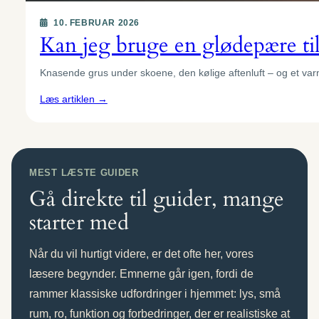
10. FEBRUAR 2026
Kan jeg bruge en glødepære ti
Knasende grus under skoene, den kølige aftenluft – og et va
:
Læs artiklen →
Kan
jeg
bruge
en
MEST LÆSTE GUIDER
glødepære
Gå direkte til guider, mange
til
udendørs
starter med
brug?
Når du vil hurtigt videre, er det ofte her, vores
læsere begynder. Emnerne går igen, fordi de
rammer klassiske udfordringer i hjemmet: lys, små
rum, ro, funktion og forbedringer, der er realistiske at