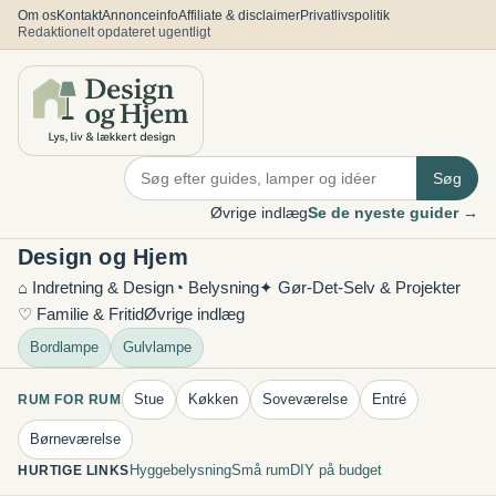
Spring
Om os
Kontakt
Annonceinfo
Affiliate & disclaimer
Privatlivspolitik
Redaktionelt opdateret ugentligt
til
indhold
Søg
Øvrige indlæg
Se de nyeste guider →
Design og Hjem
⌂ Indretning & Design
◔ Belysning
✦ Gør-Det-Selv & Projekter
♡ Familie & Fritid
Øvrige indlæg
Bordlampe
Gulvlampe
Stue
Køkken
Soveværelse
Entré
RUM FOR RUM
Børneværelse
Hyggebelysning
Små rum
DIY på budget
HURTIGE LINKS