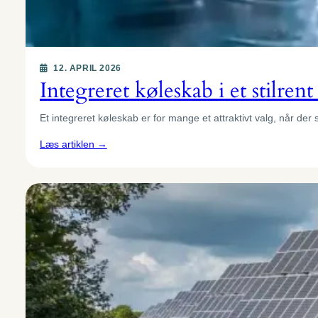
belysning
i
stuen
12. APRIL 2026
Integreret køleskab i et stilre
Et integreret køleskab er for mange et attraktivt valg, når d
:
Læs artiklen →
Integreret
køleskab
i
et
stilrent
køkken:
Fordele
og
ulemper