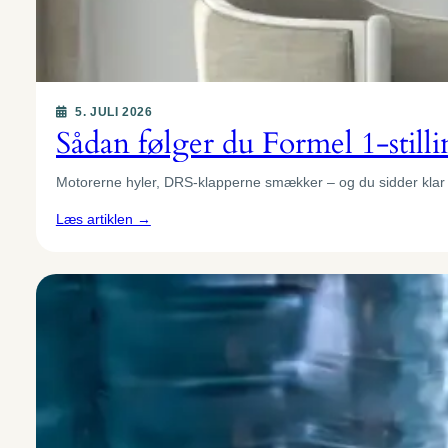
5. JULI 2026
Sådan følger du Formel 1-still
Motorerne hyler, DRS-klapperne smækker – og du sidder kla
:
Læs artiklen →
Sådan
følger
du
Formel
1-
stillingen
hjemmefra
med
den
rette